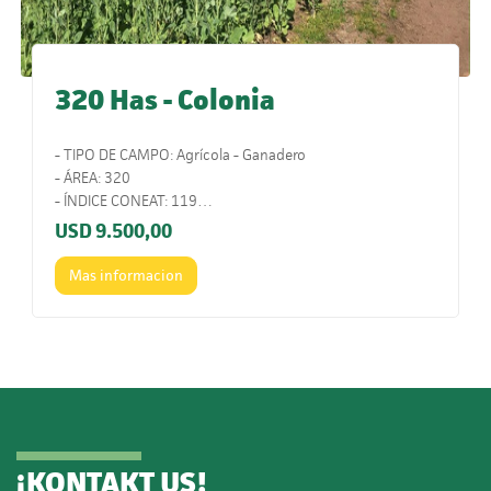
320 Has - Colonia
- TIPO DE CAMPO: Agrícola - Ganadero
- ÁREA: 320
- ÍNDICE CONEAT: 119
- UBICACIÓN: Ruta 2.
USD
9.500,00
- COMENTARIOS: Muy cerca de los puertos y con alto
porcentaje agrícola. Campo de alta productividad.
Mas informacion
¡
KONTAKT US
!