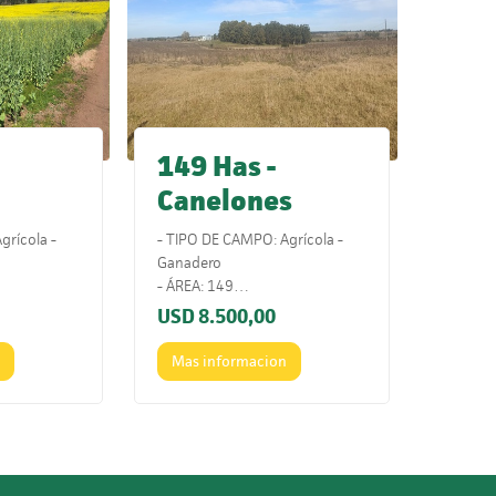
149 Has -
Canelones
grícola -
- TIPO DE CAMPO: Agrícola -
Ganadero
- ÁREA: 149
119
- ÍNDICE CONEAT: 133
USD
8.500,00
2.
- UBICACIÓN: Sobre ruta 88.
y cerca de
- COMENTARIOS: Es un campo
n
Mas informacion
lto
con un muy buen potencial y
a. Campo de
excelente ubicación.