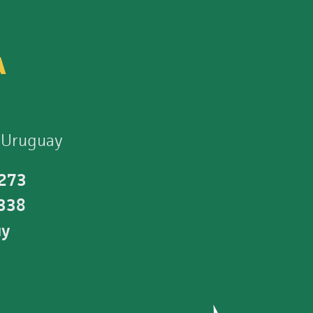
A
 Uruguay
 273
0338
uy