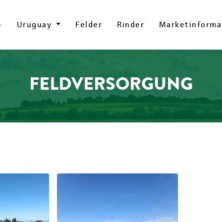
e
e
Uruguay
Uruguay
Felder
Felder
Rinder
Rinder
Marketinforma
Marketinforma
FELDVERSORGUNG