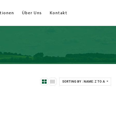
tionen
tionen
Über Uns
Über Uns
Kontakt
Kontakt
SORTING BY : NAME: Z TO A