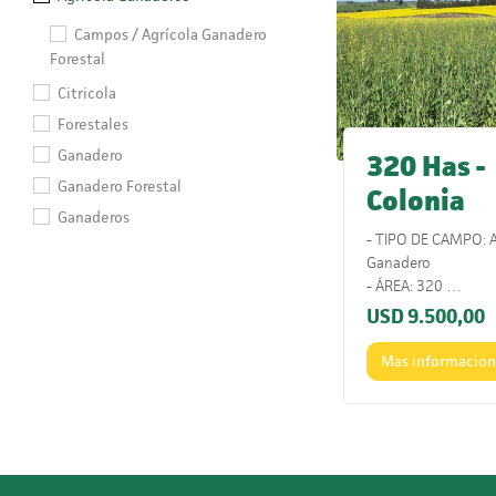
Campos / Agrícola Ganadero
Forestal
Citricola
Forestales
Ganadero
320 Has -
Ganadero Forestal
Colonia
Ganaderos
- TIPO DE CAMPO: A
Ganadero
- ÁREA: 320
- ÍNDICE CONEAT: 
USD
9.500,00
- UBICACIÓN: Ruta 
- COMENTARIOS: Mu
Mas informacio
los puertos y con a
porcentaje agrícol
alta productividad.