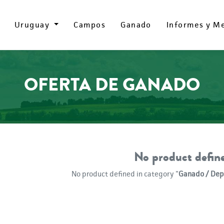
Uruguay
Uruguay
Campos
Campos
Ganado
Ganado
Informes y M
Informes y M
OFERTA DE GANADO
No product defin
No product defined in category "
Ganado / Dep