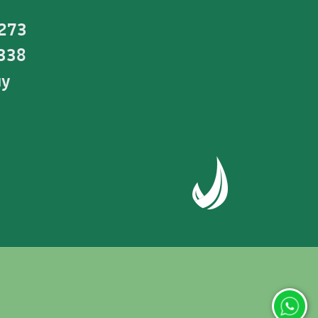
 273
0338
uy