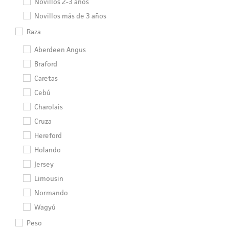
Novillos 2-3 años
Novillos más de 3 años
Raza
Aberdeen Angus
Braford
Caretas
Cebú
Charolais
Cruza
Hereford
Holando
Jersey
Limousin
Normando
Wagyú
Peso