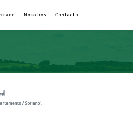
ercado
ercado
Nosotros
Nosotros
Contacto
Contacto
ed
artamento / Soriano
".