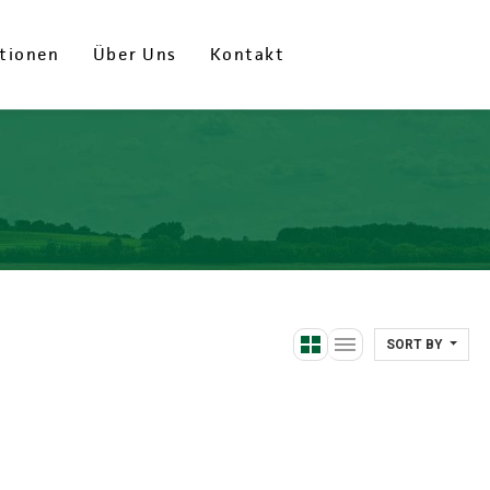
tionen
tionen
Über Uns
Über Uns
Kontakt
Kontakt
SORT BY