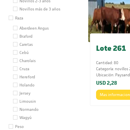
Novillos 2-3 años
Novillos más de 3 años
Raza
Aberdeen Angus
Braford
Caretas
Lote 261
Cebú
Charolais
Cantidad: 80
Cruza
Categoría: novillos
Ubicación: Paysan
Hereford
Propietario: LNU
USD
2,28
Holando
Peso: 400-420 kg
Jersey
Comentario: Gana
Mas informacio
parejo de tamaño y 
Limousin
Mayoría careta En l
Normando
hay 54. Se complet
Wagyú
más pesados de un 
Lo 26 pesarán 370-
Peso
Es el mismo ganado