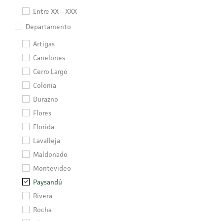
video Precio: 2.28
Entre XX – XXX
Departamento
Artigas
Canelones
Cerro Largo
Colonia
Durazno
Flores
Florida
Lavalleja
Maldonado
Montevideo
Paysandú
Rivera
Rocha