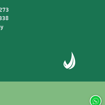
 273
0338
uy