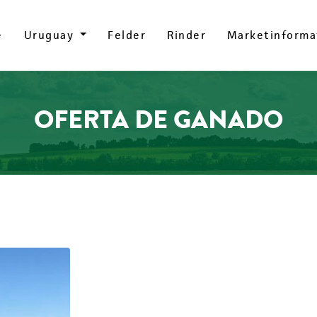
e
e
Uruguay
Uruguay
Felder
Felder
Rinder
Rinder
Marketinforma
Marketinforma
OFERTA DE GANADO