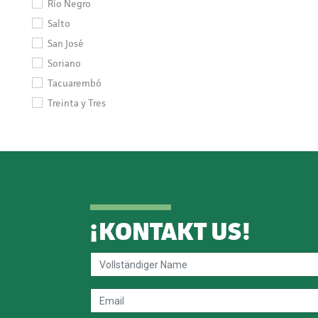
Río Negro
Salto
San José
Soriano
Tacuarembó
Treinta y Tres
¡
KONTAKT US
!