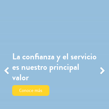
La confianza y el servicio
es nuestro principal
valor
Anterior
Si
Conoce más