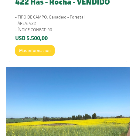
422 Has - Rocha - VENDIDO
- TIPO DE CAMPO: Ganadero - Forestal
- ÁREA: 422
- ÍNDICE CONEAT: 90
- UBICACIÓN: Al norte de la ciudad de Rocha.
USD
5.500,00
- COMENTARIOS: Excelente ubicación, sobre ruta y cerca
del mar. Zona de alto valor inmobiliario y valorización.
Mas informacion