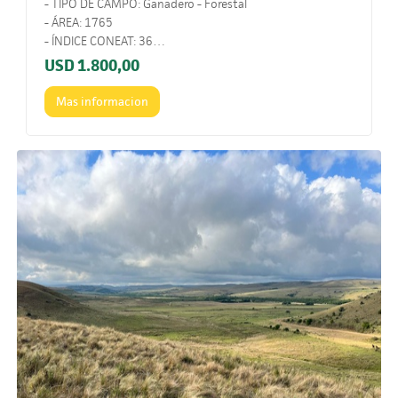
- TIPO DE CAMPO: Ganadero - Forestal
- ÁREA: 1765
- ÍNDICE CONEAT: 36
- UBICACIÓN: Ruta 5. 6Km por camino vecinal.
USD
1.800,00
- COMENTARIOS: Campo con excelente ubicación y
suelos.
Mas informacion