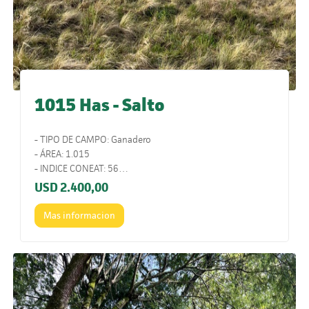
1015 Has - Salto
- TIPO DE CAMPO: Ganadero
- ÁREA: 1.015
- INDICE CONEAT: 56
- UBICACIÓN: 52 Km al sur de Masoller, sobre camino de
USD
2.400,00
balastro. También se puede ingresar por ruta 31.
- COMENTARIOS: Campo ganadero con buen acceso
Mas informacion
durante todo el año. Muy bueno para cría y recría.