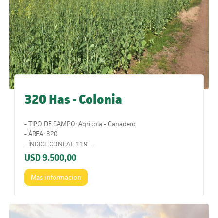
320 Has - Colonia
- TIPO DE CAMPO: Agrícola - Ganadero
- ÁREA: 320
- ÍNDICE CONEAT: 119
- UBICACIÓN: Ruta 2.
USD
9.500,00
- COMENTARIOS: Muy cerca de los puertos y con alto
porcentaje agrícola. Campo de alta productividad.
Mas informacion