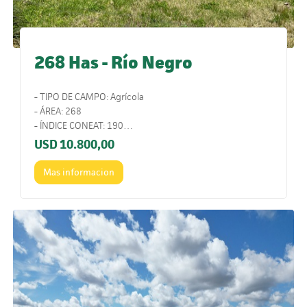
268 Has - Río Negro
- TIPO DE CAMPO: Agrícola
- ÁREA: 268
- ÍNDICE CONEAT: 190
- UBICACIÓN: Sur de Young.
USD
10.800,00
- COMENTARIOS: Ubicado en una de las zonas con mayor
potencial agrícola.
Mas informacion