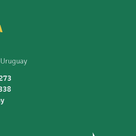
A
 Uruguay
 273
0338
uy