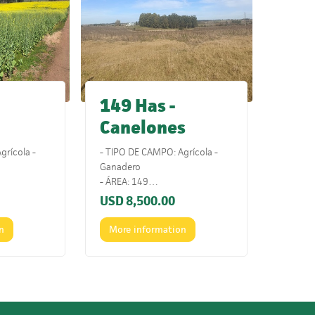
149 Has -
Canelones
grícola -
- TIPO DE CAMPO: Agrícola -
Ganadero
- ÁREA: 149
119
- ÍNDICE CONEAT: 133
USD
8,500.00
2.
- UBICACIÓN: Sobre ruta 88.
y cerca de
- COMENTARIOS: Es un campo
n
More information
lto
con un muy buen potencial y
a. Campo de
excelente ubicación.