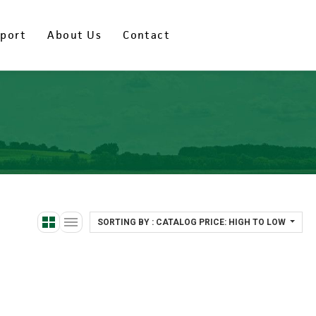
port
port
About Us
About Us
Contact
Contact
SORTING BY : CATALOG PRICE: HIGH TO LOW