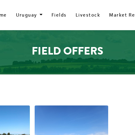
me
me
Uruguay
Uruguay
Fields
Fields
Livestock
Livestock
Market Re
Market Re
FIELD OFFERS