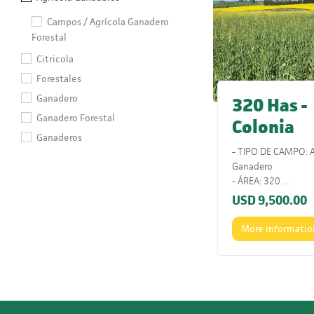
Campos / Agrícola Ganadero
Forestal
Citricola
Forestales
Ganadero
320 Has -
Ganadero Forestal
Colonia
Ganaderos
- TIPO DE CAMPO: A
Ganadero
- ÁREA: 320
- ÍNDICE CONEAT: 
USD
9,500.00
- UBICACIÓN: Ruta 
- COMENTARIOS: Mu
More informatio
los puertos y con a
porcentaje agrícol
alta productividad.