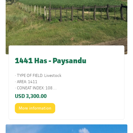
1441 Has - Paysandu
• TYPE OF FIELD: Livestock
• AREA: 1411
• CONEAT INDEX: 108
• LOCATION: Paysandu
USD
3,300.00
• COMMENTS: Livestock field with a rearing and wintering
profile, it has an important area of ​​low ground, which is
More information
flooded in heavy rains. Good productive unit.