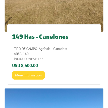
149 Has - Canelones
- TIPO DE CAMPO: Agrícola - Ganadero
- ÁREA: 149
- ÍNDICE CONEAT: 133
- UBICACIÓN: Sobre ruta 88.
USD
8,500.00
- COMENTARIOS: Es un campo con un muy buen
potencial y excelente ubicación.
More information