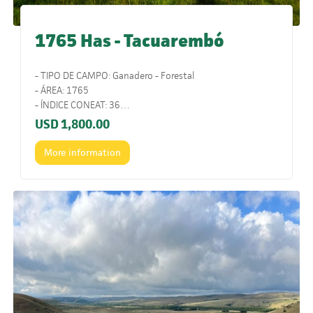
1765 Has - Tacuarembó
- TIPO DE CAMPO: Ganadero - Forestal
- ÁREA: 1765
- ÍNDICE CONEAT: 36
- UBICACIÓN: Ruta 5. 6Km por camino vecinal.
USD
1,800.00
- COMENTARIOS: Campo con excelente ubicación y
suelos.
More information