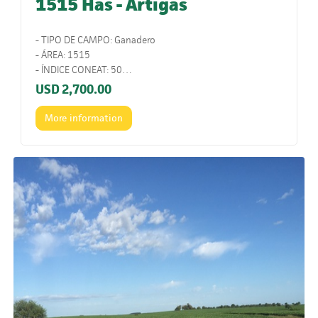
1515 Has - Artigas
- TIPO DE CAMPO: Ganadero
- ÁREA: 1515
- ÍNDICE CONEAT: 50
- UBICACIÓN: Ruta 30. Km 41.
USD
2,700.00
- COMENTARIOS: Muy buena estancia ganadera. Sobre
ruta y muy bien armada. Pronta para entrar a trabajar.
More information