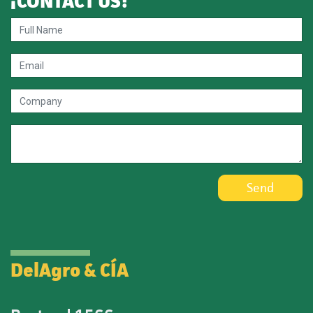
¡
CONTACT US
!
Send
DelAgro & CÍA