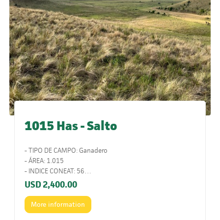
1015 Has - Salto
- TIPO DE CAMPO: Ganadero
- ÁREA: 1.015
- INDICE CONEAT: 56
- UBICACIÓN: 52 Km al sur de Masoller, sobre camino de
USD
2,400.00
balastro. También se puede ingresar por ruta 31.
- COMENTARIOS: Campo ganadero con buen acceso
More information
durante todo el año. Muy bueno para cría y recría.