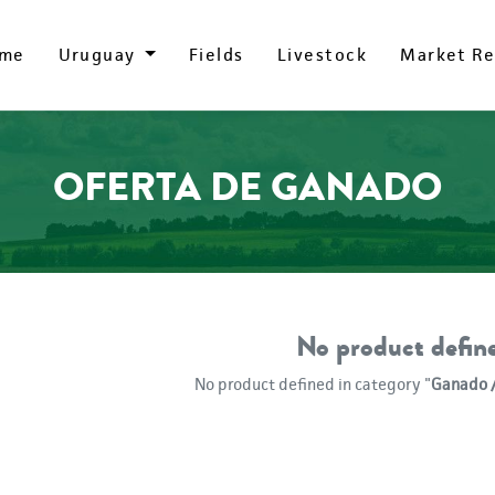
me
me
Uruguay
Uruguay
Fields
Fields
Livestock
Livestock
Market Re
Market Re
OFERTA DE GANADO
No product defin
No product defined in category "
Ganado /