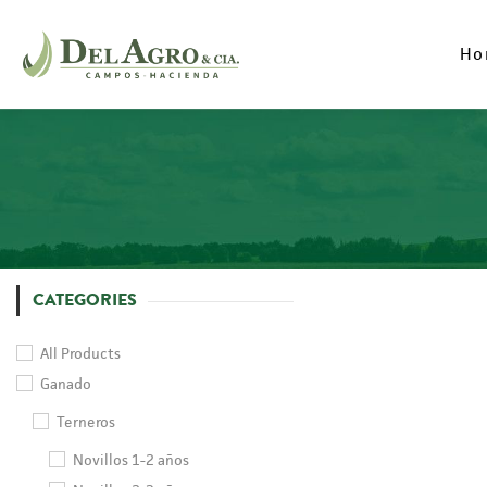
Ho
Ho
CATEGORIES
All Products
Ganado
Terneros
Novillos 1-2 años