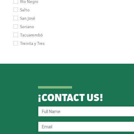
Río Negro
Salto
San José
Soriano
Tacuarembó
Treinta y Tres
¡
CONTACT US
!