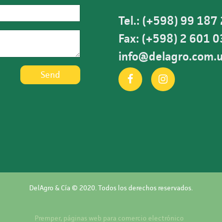
Tel.: (+598) 99 187
Fax: (+598) 2 601 
info@delagro.com.
Send
DelAgro & Cía © 2020. Todos los derechos reservados.
Premper, páginas web para comercio electrónico