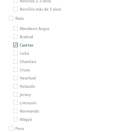
Novillos 2-3 años
Novillos más de 3 años
Raza
Aberdeen Angus
Braford
Caretas
Cebú
Charolais
Cruza
Hereford
Holando
Jersey
Limousin
Normando
Wagyú
Peso