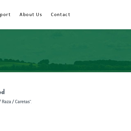
port
port
About Us
About Us
Contact
Contact
ed
 Raza / Caretas
".