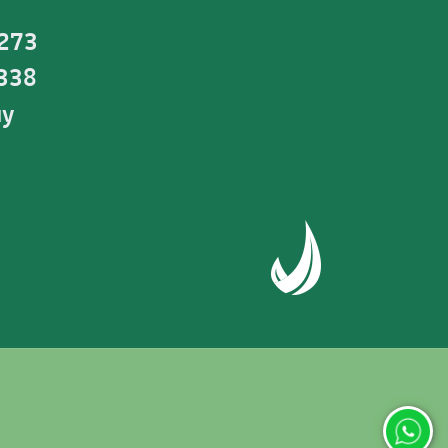
 273
0338
uy