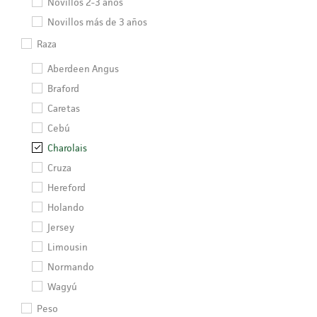
Novillos 2-3 años
Novillos más de 3 años
Raza
Aberdeen Angus
Braford
Caretas
Cebú
Charolais
Cruza
Hereford
Holando
Jersey
Limousin
Normando
Wagyú
Peso