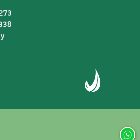
 273
0338
uy