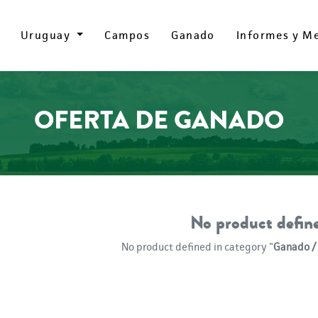
Uruguay
Uruguay
Campos
Campos
Ganado
Ganado
Informes y M
Informes y M
OFERTA DE GANADO
No product defin
No product defined in category "
Ganado / 