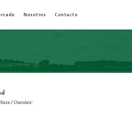
ercado
ercado
Nosotros
Nosotros
Contacto
Contacto
ed
Raza / Charolais
".